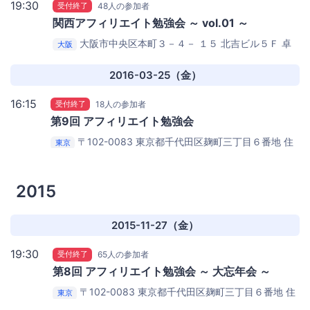
19:30
受付終了
48人の参加者
関西アフィリエイト勉強会 ～ vol.01 ～
大阪市中央区本町３－４－ １５ 北吉ビル５Ｆ
卓
大阪
球バー ラウンジ Palette（パレット）
2016-03-25（金）
16:15
受付終了
18人の参加者
第9回 アフィリエイト勉強会
〒102-0083 東京都千代田区麹町三丁目６番地 住
東京
友不動産麹町ビル３号館 6F
KDDIウェブコミュニケー
ションズ 6Fセミナールーム
2015
2015-11-27（金）
19:30
受付終了
65人の参加者
第8回 アフィリエイト勉強会 ～ 大忘年会 ～
〒102-0083 東京都千代田区麹町三丁目６番地 住
東京
友不動産麹町ビル３号館 6F
KDDIウェブコミュニケー