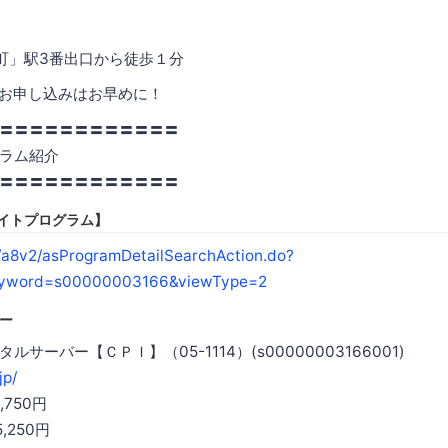
町」駅3番出口から徒歩１分
、お申し込みはお早めに！
〓〓〓〓〓〓〓〓〓〓〓〓
ム紹介
〓〓〓〓〓〓〓〓〓〓〓〓
リエイトプログラム】
/a8v2/asProgramDetailSearchAction.do?
eyword=s00000003166&viewType=2
バー
サーバー【ＣＰＩ】（05-1114）(s00000003166001)
jp/
750円
,250円