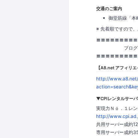
交通のご案内
御堂筋線「本
※ 先着順ですので
〓〓〓〓〓〓〓〓〓
プログラ
〓〓〓〓〓〓〓〓〓
【A8.net アフィ
http://www.a8.net
action=search&k
▼CPIレンタルサー
実現力Ｎｏ．１レンタル
http://www.cpi.ad.
共用サーバー成約12,
専用サーバー成約35