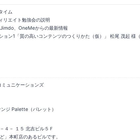
流タイム
 アフィリエイト勉強会の説明
PI、Jimdo、OneMeからの最新情報
0 セッション1「質の高いコンテンツのつくりかた（仮）」 松尾 茂起 
ブコミュニケーションズ
ジ Palette（パレット）
－４－ １５ 北吉ビル５Ｆ
まいど」本町店のあるビルです。