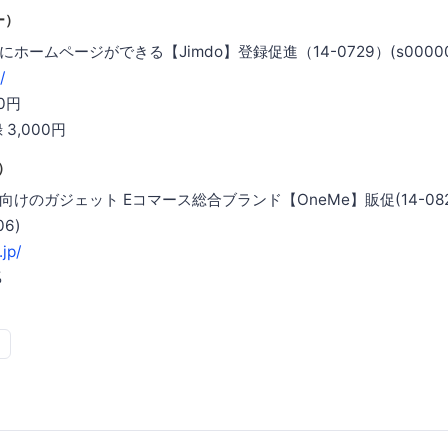
ー）
ームページができる【Jimdo】登録促進（14-0729）(s000000
/
00円
録 3,000円
）
けのガジェット Eコマース総合ブランド【OneMe】販促(14-082
06)
jp/
%