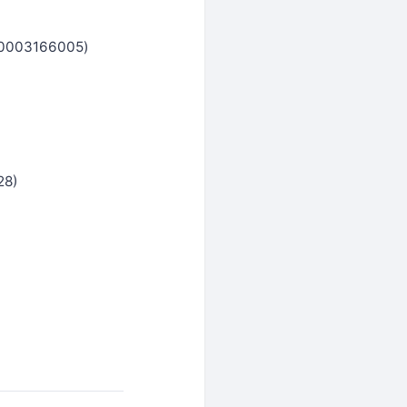
03166005)
8)